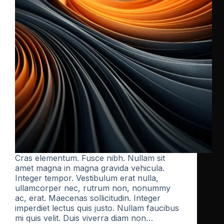
Cras elementum. Fusce nibh. Nullam sit
amet magna in magna gravida vehicula.
Integer tempor. Vestibulum erat nulla,
ullamcorper nec, rutrum non, nonummy
ac, erat. Maecenas sollicitudin. Integer
imperdiet lectus quis justo. Nullam faucibus
mi quis velit. Duis viverra diam non…